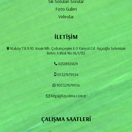
Sık Sorulan Sorular
Foto Galeri
Videolar
İLETİŞİM
Ataköy 7.8.9.10. Kısım Mh. Çobançeşme E-5 Yanyol Cd. Aşçıoğlu Selenium
Retro A Blok No:18/1/155
02128924129
05327679934
905327679934
bilgi@fizyolina.com.tr
ÇALIŞMA SAATLERİ